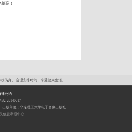
性越高！
！
游戏伤身。 合理安排时间，享受健康生活。
自律公约
20140017
|
出版单位：华东理工大学电子音像出版社
良信息举报中心