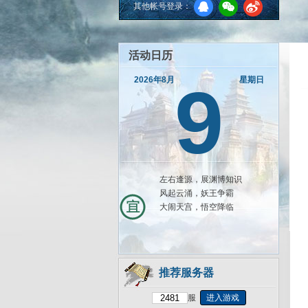
其他帐号登录：
活动日历
9
2026年8月
星期日
左右逢源，展渊博知识
风起云涌，妖王争霸
大闹天宫，悟空降临
推荐服务器
服
进入游戏