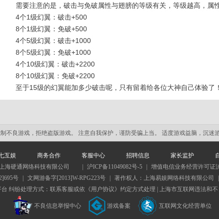
需要注意的是，破击与免破属性与翅膀的等级有关，等级越高，属
4个1级幻翼：破击+500
8个1级幻翼：免破+500
4个5级幻翼：破击+1000
8个5级幻翼：免破+1000
4个10级幻翼：破击+2200
8个10级幻翼：免破+2200
至于15级的幻翼能加多少破击呢，只有留着给各位大神自己体验了
抵制不良游戏，拒绝盗版游戏。 注意自我保护，谨防受骗上当。 适度游戏益脑，沉迷
七互娱
商务合作
客服中心
招聘信息
家长监护
·上海硬通网络科技有限公司
|
沪ICP备11049082号-5
|
增值电信业务经营许可证沪B2-
]695号
|
文网游备字[2013]W-RPG223号
|
著作权人：上海易娱网络科技有限公司
平台
纠纷处理方式：联系客服或依《用户协议》约定方式处理 |
上海市互联网违法和不
不良信息举报中心
游戏备案
互联网文化经营单位