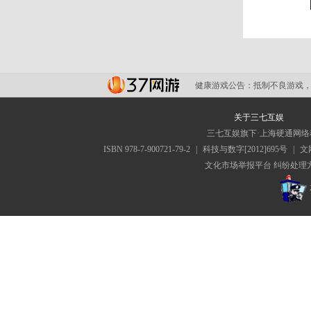
健康游戏公告：
抵制不良游戏，
关于三七互娱
三七互娱旗下·上海硬通网
ISBN 978-7-900721-79-2
|
科技与数字[2012]695号
|
文网
文化市场举报平台
纠纷处理