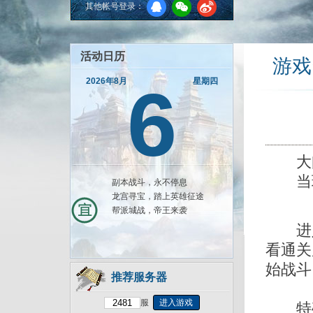
其他帐号登录：
活动日历
游戏
6
2026年8月
星期四
大闹
当玩
副本战斗，永不停息
龙宫寻宝，踏上英雄征途
帮派城战，帝王来袭
进入
看通关
始战斗
推荐服务器
服
进入游戏
特殊