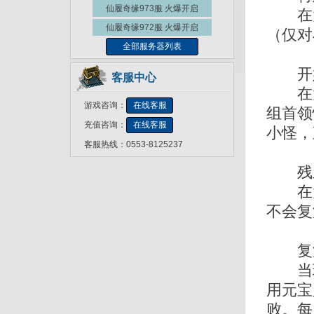
仙履奇缘973服
火爆开启
在大
仙履奇缘972服
火爆开启
（仅对
全部服务器列表
开始
客服中心
在大闹
游戏咨询：
在线客服
组首领
充值咨询：
在线客服
小怪，
客服热线：0553-8125237
残血
在大
不会复
复活
当玩
用元宝
败。每