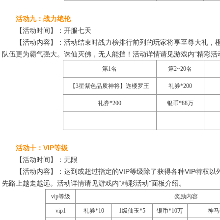
活动九：战力绝伦
【活动时间】：开服七天
【活动内容】：活动结束时战力榜排行前列的玩家将享至尊大礼，橙
队伍更为霸气强大。诛仙灭佛，无人能挡！活动详情请见游戏内“精彩活
第1名
第
2~20
名
【3星紫色品质神将】迦楼罗王
礼券*200
礼券*200
银币*88万
活动十：VIP等级
【活动时间】：无限
【活动内容】：达到或超过指定的VIP等级除了获得各种VIP特权以
先路上越走越远。活动详情请见游戏内“精彩活动”面板介绍。
vip等级
奖励内容
vip1
礼券*10
1级仙玉*5
银币*10万
神马