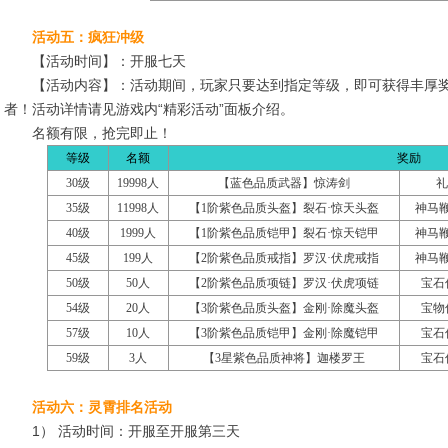
活动五：疯狂冲级
【活动时间】：开服七天
【活动内容】：活动期间，玩家只要达到指定等级，即可获得丰厚奖
者！活动详情请见游戏内“精彩活动”面板介绍。
名额有限，抢完即止！
等级
名额
奖励
30
级
19998
人
【蓝色品质武器】惊涛剑
礼
35
级
11998
人
【
1
阶紫色品质头盔】裂石
·
惊天头盔
神马
40
级
1999
人
【
1
阶紫色品质铠甲】裂石
·
惊天铠甲
神马
45
级
199
人
【
2
阶紫色品质戒指】罗汉
·
伏虎戒指
神马
50
级
50
人
【
2
阶紫色品质项链】罗汉
·
伏虎项链
宝石
54
级
20
人
【
3
阶紫色品质头盔】金刚
·
除魔头盔
宝物
57
级
10
人
【
3
阶紫色品质铠甲】金刚
·
除魔铠甲
宝石
59
级
3
人
【
3
星紫色品质神将】迦楼罗王
宝石
活动六：灵霄排名活动
1） 活动时间：开服至开服第三天