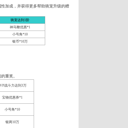
性加成，并获得更多帮助骑宠升级的赠
骑宠达到
1
阶
神马鞭优惠*1
小号角*10
银币*10万
！
们的重奖。
PVP战斗力达到3万
宝物优惠券*1
小号角*10
银两10万