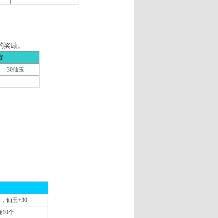
的奖励。
容
30仙玉
，仙玉+30
10个