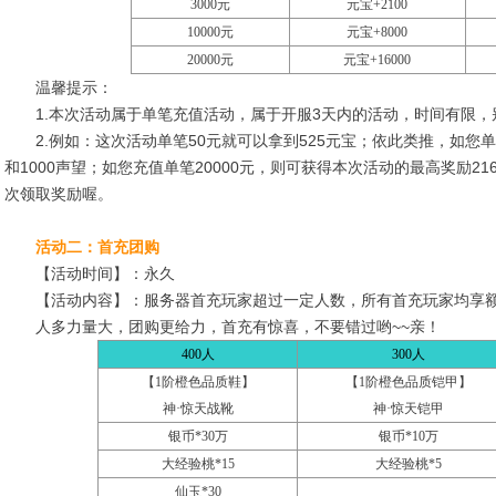
3000元
元宝
+2100
10000元
元宝
+8000
20000元
元宝
+16000
温馨提示：
1.本次活动属于单笔充值活动，属于开服3天内的活动，时间有限，
2.例如：这次活动单笔50元就可以拿到525元宝；依此类推，如您单笔充
和1000声望；如您充值单笔20000元，则可获得本次活动的最高奖励216
次领取奖励喔。
活动二：首充团购
【活动时间】：永久
【活动内容】：服务器首充玩家超过一定人数，所有首充玩家均享
人多力量大，团购更给力，首充有惊喜，不要错过哟~~亲！
400人
300人
【1阶橙色品质鞋】
【1阶橙色品质铠甲】
神·惊天战靴
神·惊天铠甲
银币*30万
银币*10万
大经验桃*15
大经验桃*5
仙玉*30