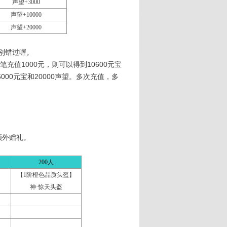
声望
+3000
声望
+10000
声望
+20000
别错过喔。
值1000元，则可以得到10600元宝
000元宝和20000声望。多次充值，多
额外赠礼。
200人
【1阶橙色品质头盔】
神·惊天头盔