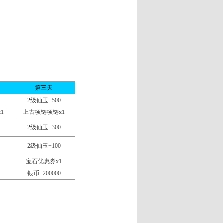
第三天
2级仙玉+500
1
上古项链项链x1
2
级仙玉+300
2
级仙玉+100
1
宝石优惠券x1
银币+200000