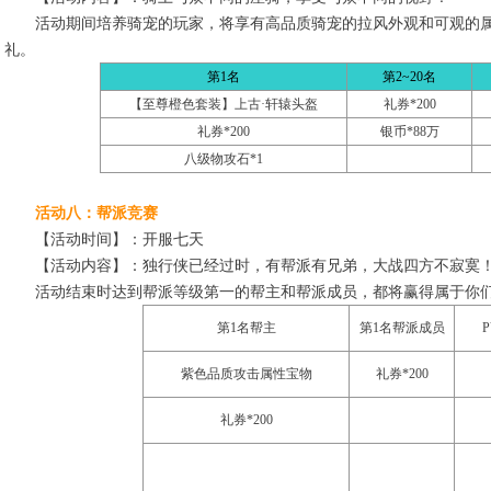
活动期间培养骑宠的玩家，将享有高品质骑宠的拉风外观和可观的属
礼。
第1名
第
2~20
名
【至尊橙色套装】上古·轩辕头盔
礼券*200
礼券
*200
银币*88万
八级物攻石*1
活动八：帮派竞赛
【活动时间】：开服七天
【活动内容】：独行侠已经过时，有帮派有兄弟，大战四方不寂寞
活动结束时达到帮派等级第一的帮主和帮派成员，都将赢得属于你
第1名帮主
第1名帮派成员
紫色品质攻击属性宝物
礼券*200
礼券*200